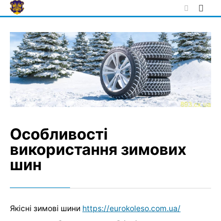
Skip
to
content
Особливості
використання зимових
шин
Якісні зимові шини
https://eurokoleso.com.ua/