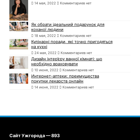
14 мая, 2022
Комментариев нет
Як обрати ідеальний подарунок для
коханої людини
18 мая, 2022
Комментариев нет
Кулінарні поради, які точно пригодяться
на кухні
24 мая, 2022
Комментариев нет
Дизайн інтер’єру ванної кімнаті: що
необхідно враховувати
10 июня, 2022
Комментариев нет
Интернет-аптеки: преимущества
покупки лекарств онлайн
14 июня, 2022
Комментариев нет
Сайт Ужгорода — 893