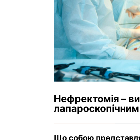
Нефректомія – в
лапароскопічним
Що собою представл