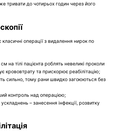
е тривати до чотирьох годин через його
скопії
 класичні операції з видалення нирок по
 см на тілі пацієнта роблять невеликі проколи
ує крововтрату та прискорює реабілітацію;
ть сильно, тому рани швидко загоюються без
ий контроль над операцією;
ускладнень – занесення інфекції, розвитку
літація