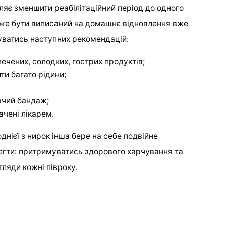
яє зменшити реабілітаційний період до одного
оже бути виписаний на домашнє відновлення вже
муватись наступних рекомендацій:
ечених, солодких, гострих продуктів;
ти багато рідини;
ючий бандаж;
чені лікарем.
днієї з нирок інша бере на себе подвійне
регти: притримуватись здорового харчування та
гляди кожні півроку.