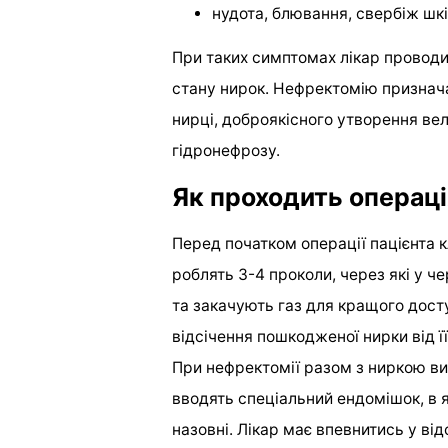
нудота, блювання, свербіж шкі
При таких симптомах лікар провод
стану нирок. Нефректомію признача
нирці, доброякісного утворення вел
гідронефрозу.
Як проходить операці
Перед початком операції пацієнта к
роблять 3-4 проколи, через які у ч
та закачують газ для кращого досту
відсічення пошкодженої нирки від ї
При нефректомії разом з ниркою ви
вводять спеціальний ендомішок, в 
назовні. Лікар має впевнитись у ві