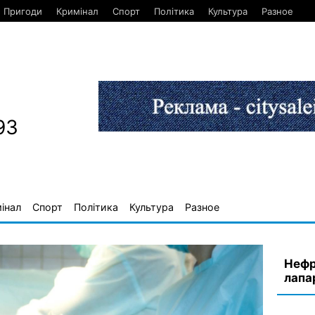
Пригоди
Кримінал
Спорт
Політика
Культура
Разное
93
інал
Спорт
Політика
Культура
Разное
Нефр
лапа