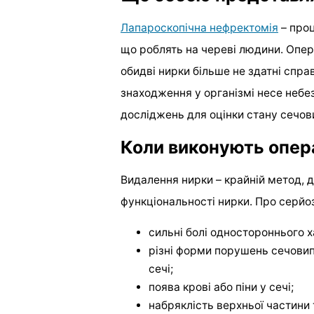
Лапароскопічна нефректомія
– проц
що роблять на череві людини. Опер
обидві нирки більше не здатні спра
знаходження у організмі несе небе
досліджень для оцінки стану сечов
Коли виконують опер
Видалення нирки – крайній метод, д
функціональності нирки. Про серйоз
сильні болі одностороннього 
різні форми порушень сечовипу
сечі;
поява крові або піни у сечі;
набряклість верхньої частини 