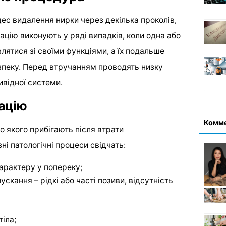
ес видалення нирки через декілька проколів,
ацію виконують у ряді випадків, коли одна або
влятися зі своїми функціями, а їх подальше
зпеку. Перед втручанням проводять низку
ивідної системи.
ацію
Комм
о якого прибігають після втрати
ні патологічні процеси свідчать:
характеру у попереку;
скання – рідкі або часті позиви, відсутність
тіла;