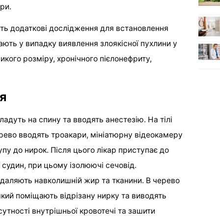
ри.
ить додаткові дослідження для встановлення
ють у випадку виявлення злоякісної пухлини у
икого розміру, хронічного пієлонефриту,
я
ладуть на спину та вводять анестезію. На тілі
ерево вводять троакари, мініатюрну відеокамеру
пу до нирок. Після цього лікар приступає до
ї судин, при цьому ізолюючі сечовід.
даляють навколишній жир та тканини. В черево
який поміщають відрізану нирку та виводять
дсутності внутрішньої кровотечі та зашити