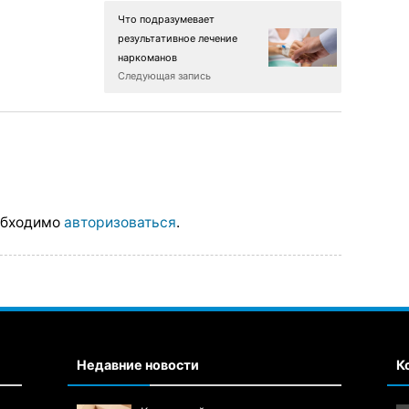
Что подразумевает
результативное лечение
наркоманов
Следующая запись
обходимо
авторизоваться
.
Недавние новости
К