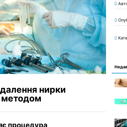
Авт
Опу
Кате
Недав
идалення нирки
 методом
яє процедура