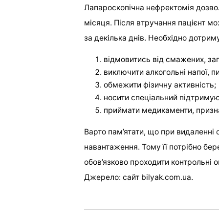
Лапароскопічна нефректомія дозвол
місяця. Після втручання пацієнт м
за декілька днів. Необхідно дотри
відмовитись від смажених, зап
виключити алкогольні напої, пи
обмежити фізичну активність;
носити спеціальний підтриму
приймати медикаменти, призна
Варто пам’ятати, що при видаленні о
навантаження. Тому її потрібно бе
обов’язково проходити контрольні о
Джерело: сайт bilyak.com.ua.