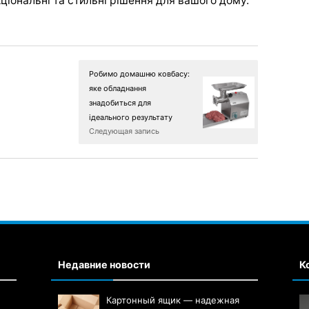
ціональні та стильні рішення для вашого дому.
Робимо домашню ковбасу:
яке обладнання
знадобиться для
ідеального результату
Следующая запись
Недавние новости
К
Картонный ящик — надежная