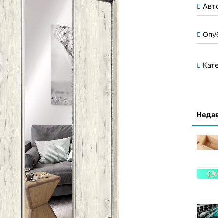
Авт
Опу
Кате
Недав