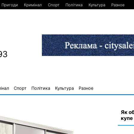
Пригоди
Кримінал
Спорт
Політика
Культура
Разное
93
інал
Спорт
Політика
Культура
Разное
Як о
купе