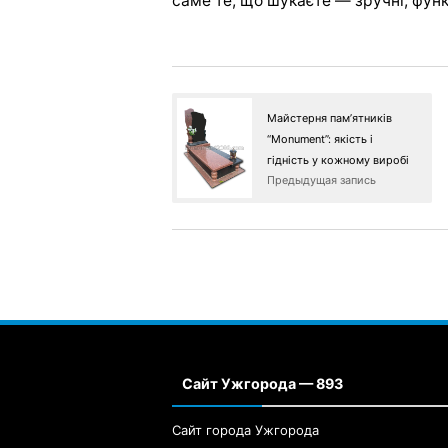
саме те, що шукаєте — зручні, функ
Майстерня пам’ятників
“Monument”: якість і
гідність у кожному виробі
Предыдущая запись
Сайт Ужгорода — 893
Сайт города Ужгорода