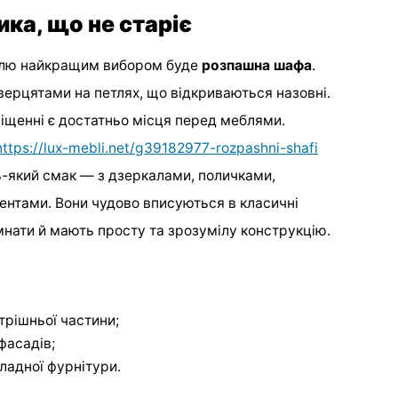
ка, що не старіє
тилю найкращим вибором буде
розпашна шафа
.
верцятами на петлях, що відкриваються назовні.
міщенні є достатньо місця перед меблями.
https://lux-mebli.net/g39182977-rozpashni-shafi
ь-який смак — з дзеркалами, поличками,
нтами. Вони чудово вписуються в класичні
мнати й мають просту та зрозумілу конструкцію.
утрішньої частини;
фасадів;
кладної фурнітури.