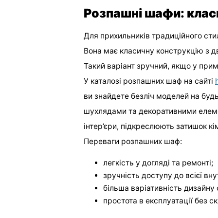
Розпашні шафи: класи
Для прихильників традиційного с
Вона має класичну конструкцію з д
Такий варіант зручний, якщо у при
У каталозі розпашних шаф на сайті
ви знайдете безліч моделей на буд
шухлядами та декоративними елеме
інтер’єри, підкреслюють затишок кі
Переваги розпашних шаф:
легкість у догляді та ремонті;
зручність доступу до всієї вн
більша варіативність дизайну 
простота в експлуатації без с