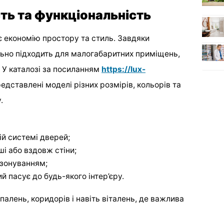
ть та функціональність
є економію простору та стиль. Завдяки
ьно підходить для малогабаритних приміщень,
. У каталозі за посиланням
https://lux-
едставлені моделі різних розмірів, кольорів та
.
ій системі дверей;
і або вздовж стіни;
 зонуванням;
й пасує до будь-якого інтер’єру.
алень, коридорів і навіть віталень, де важлива