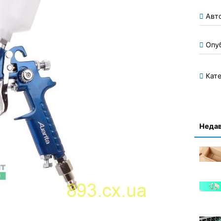
Авт
Опу
Кате
Недав