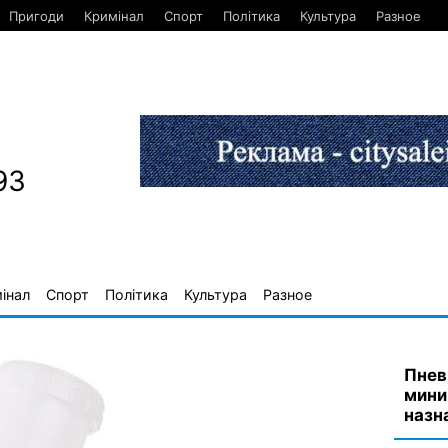
Пригоди
Кримінал
Спорт
Політика
Культура
Разное
93
інал
Спорт
Політика
Культура
Разное
Пнев
мини
назн