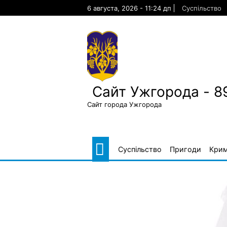
Skip
6 августа, 2026 - 11:24 дп
Суспільство
to
content
Сайт Ужгорода - 8
Сайт города Ужгорода
Суспільство
Пригоди
Крим