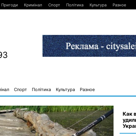
Пригоди
Кримінал
Спорт
Політика
Культура
Разное
93
інал
Спорт
Політика
Культура
Разное
Как 
удил
Укра