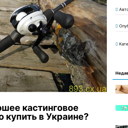
Авт
Опу
Кате
Недав
ошее кастинговое
о купить в Украине?