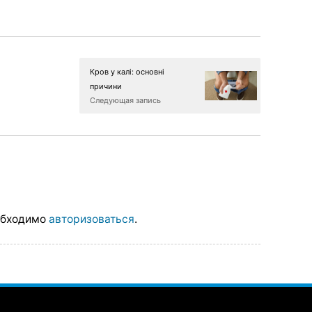
Кров у калі: основні
причини
Следующая запись
обходимо
авторизоваться
.